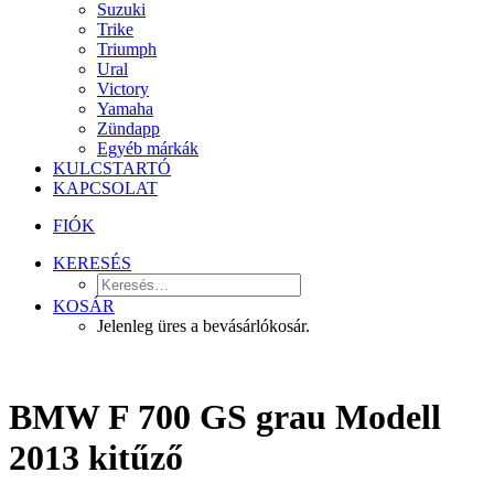
Suzuki
Trike
Triumph
Ural
Victory
Yamaha
Zündapp
Egyéb márkák
KULCSTARTÓ
KAPCSOLAT
FIÓK
KERESÉS
KOSÁR
Jelenleg üres a bevásárlókosár.
BMW F 700 GS grau Modell
2013 kitűző