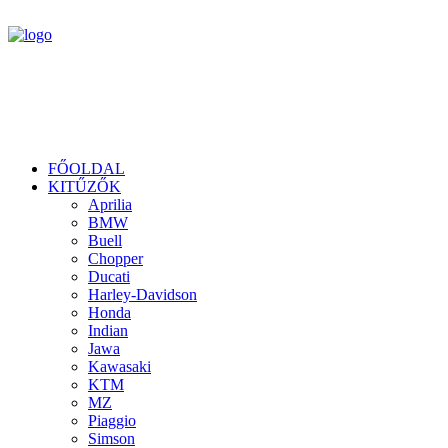
FŐOLDAL
KITŰZŐK
Aprilia
BMW
Buell
Chopper
Ducati
Harley-Davidson
Honda
Indian
Jawa
Kawasaki
KTM
MZ
Piaggio
Simson