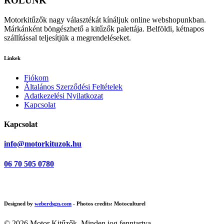
RÓLUNK
Motorkitűzők nagy választékát kínáljuk online webshopunkban.
Márkánként böngészhető a kitűzők palettája. Belföldi, kétnapos
szállítással teljesítjük a megrendeléseket.
Linkek
Fiókom
Általános Szerződési Feltételek
Adatkezelési Nyilatkozat
Kapcsolat
Kapcsolat
info@motorkituzok.hu
06 70 505 0780
Designed by
weberdsgn.com
- Photos credits: Motoculturel
© 2026 Motor Kitűzők. Minden jog fenntartva