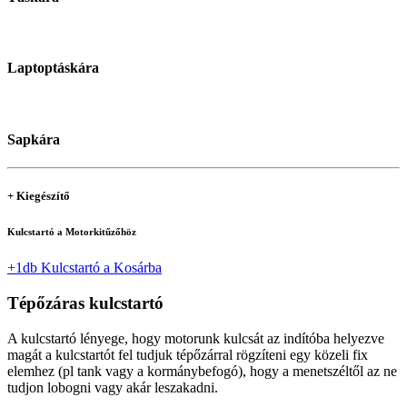
Laptoptáskára
Sapkára
+ Kiegészítő
Kulcstartó a Motorkitűzőhöz
+1db Kulcstartó a Kosárba
Tépőzáras kulcstartó
A kulcstartó lényege, hogy motorunk kulcsát az indítóba helyezve
magát a kulcstartót fel tudjuk tépőzárral rögzíteni egy közeli fix
elemhez (pl tank vagy a kormánybefogó), hogy a menetszéltől az ne
tudjon lobogni vagy akár leszakadni.